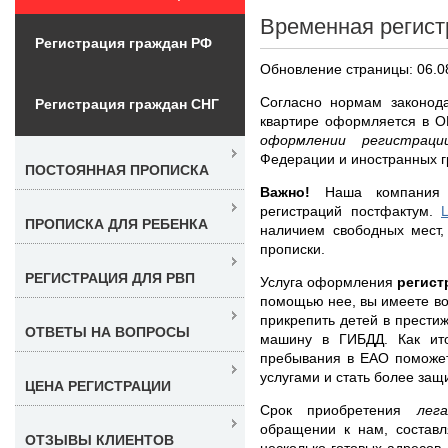
Временная регист
Регистрация граждан РФ
Обновление страницы: 06.0
Согласно нормам законода
Регистрация граждан СНГ
квартире оформляется в
оформлении регистра
Федерации и иностранных г
ПОСТОЯННАЯ ПРОПИСКА
Важно!
Наша компания н
регистраций постфактум.
ПРОПИСКА ДЛЯ РЕБЕНКА
наличием свободных мест,
прописки.
РЕГИСТРАЦИЯ ДЛЯ РВП
Услуга оформления
регист
помощью нее, вы имеете во
прикрепить детей в прести
ОТВЕТЫ НА ВОПРОСЫ
машину в ГИБДД. Как ито
пребывания в ЕАО поможет
услугами и стать более за
ЦЕНА РЕГИСТРАЦИИ
Срок приобретения
лег
обращении к нам, составл
ОТЗЫВЫ КЛИЕНТОВ
несколько готовых адресов