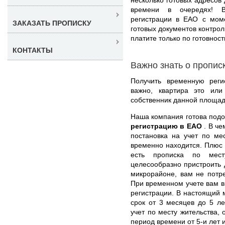
времени в очередях! В
регистрации в ЕАО с мом
ЗАКАЗАТЬ ПРОПИСКУ
готовых документов контро
платите только по готовност
КОНТАКТЫ
Важно знать о пропис
Получить временную рег
важно, квартира это или
собственник данной площад
Наша компания готова под
регистрацию в ЕАО
. В ч
постановка на учет по ме
временно находится. Плюс т
есть прописка по мес
целесообразно пристроить 
микрорайоне, вам не потр
При временном учете вам 
регистрации. В настоящий
срок от 3 месяцев до 5 ле
учет по месту жительства,
период времени от 5-и лет 